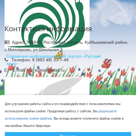
Контактная информация
Адрес: 346943, Ростовская область, Куйбышевский район,
с.Миллерово, ул.Школьная 3
Cправочно-информационный портал «Русский
Телефон: 8 (863 48) 33-1-49
язык»
E-mail: mil_school@mail.ru
Для улучшения работы сайта и его взаимодействия с пользователями мы
используем файлы cookie. Продолжая работу с сайтом, Вы
разрешаете
МБОУ Миллеровская СОШ имени Жоры Ковалевского © 2016-
использование cookie-файлов
. Вы всегда можете отключить файлы cookie в
2026
настройках Вашего браузера.
Сделано с ❤ в
ООО "Проводник"