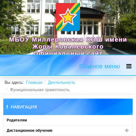
МБОУ Миллеровская СОШ имени
Жоры Ковалевского
Официальный сайт
Главное меню
Вы здесь:
Главная
Деятельность
Функциональная грамотность
НАВИГАЦИЯ
Родителям
Дистанционное обучение