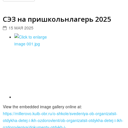
СЭЗ на пришкольнлагерь 2025
15 МАЯ 2025
View the embedded image gallery online at:
https://millerovo.kuib-obr.ru/o-shkole/svedeniya-ob-organizatsii-
otdykha-detej-i-ikh-ozdorovlenii/ob-organizatsii-otdykha-detej-i-ikh-
ozdorovleniya/dokumenty-otdykh-i-