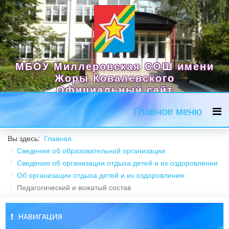
МБОУ Миллеровская СОШ имени
Жоры Ковалевского
Официальный сайт
Главное меню
Вы здесь:
Главная
Сведения об образовательной организации
Сведения об организации отдыха детей и их оздоровлении
Об организации отдыха детей и их оздоровления
Педагогический и вожатый состав
НАВИГАЦИЯ