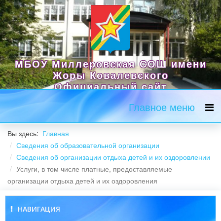
МБОУ Миллеровская СОШ имени
Жоры Ковалевского
Официальный сайт
Главное меню
Вы здесь:
Главная
Сведения об образовательной организации
Сведения об организации отдыха детей и их оздоровлении
Услуги, в том числе платные, предоставляемые
организации отдыха детей и их оздоровления
НАВИГАЦИЯ