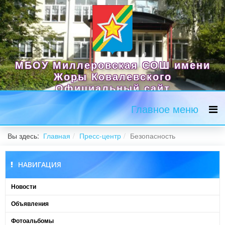
МБОУ Миллеровская СОШ имени
Жоры Ковалевского
Официальный сайт
Главное меню
Вы здесь:
Главная
Пресс-центр
Безопасность
НАВИГАЦИЯ
Новости
Объявления
Фотоальбомы