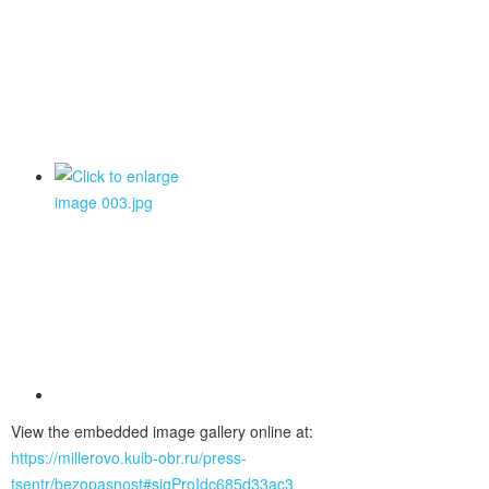
View the embedded image gallery online at:
https://millerovo.kuib-obr.ru/press-
tsentr/bezopasnost#sigProIdc685d33ac3