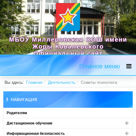
МБОУ Миллеровская СОШ имени
Жоры Ковалевского
Официальный сайт
Главное меню
Вы здесь:
Главная
Деятельность
Советы психолога
НАВИГАЦИЯ
Родителям
Дистанционное обучение
Информационная безопасность