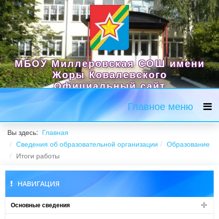
МБОУ Миллеровская СОШ имени
Жоры Ковалевского
Официальный сайт
Главное меню
Вы здесь:
Главная
Сведения об образовательной организации
Образование
Итоги работы
НАВИГАЦИЯ
Основные сведения