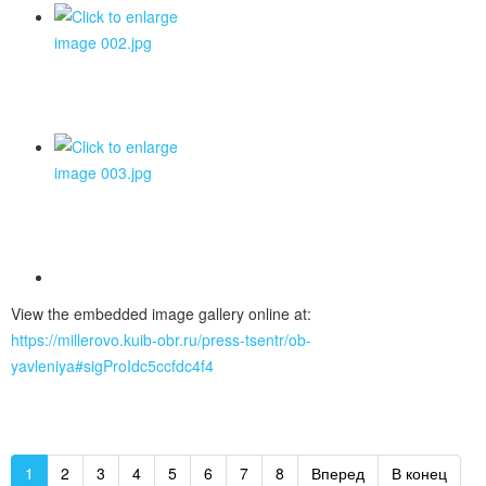
View the embedded image gallery online at:
https://millerovo.kuib-obr.ru/press-tsentr/ob-
yavleniya#sigProIdc5ccfdc4f4
1
2
3
4
5
6
7
8
Вперед
В конец