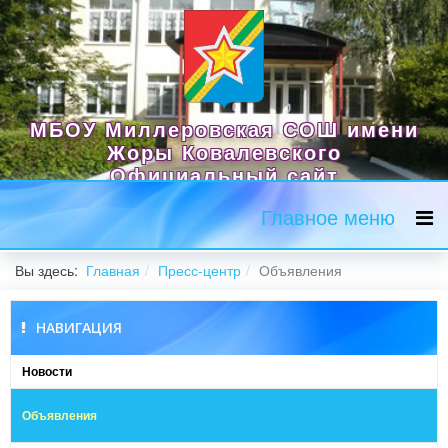
МБОУ Миллеровская СОШ имени
Жоры Ковалевского
Официальный сайт
Главное меню
Вы здесь:
Главная
Пресс-центр
Объявления
НАВИГАЦИЯ
Новости
Объявления