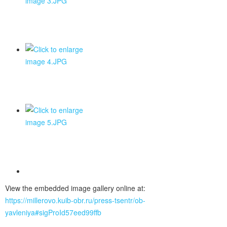
View the embedded image gallery online at:
https://millerovo.kuib-obr.ru/press-tsentr/ob-
yavleniya#sigProId57eed99ffb