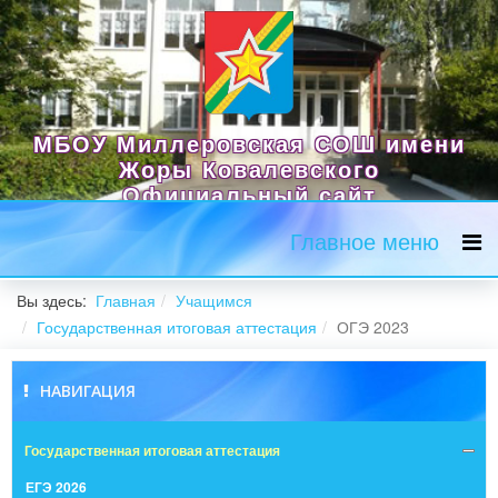
МБОУ Миллеровская СОШ имени
Жоры Ковалевского
Официальный сайт
Главное меню
Вы здесь:
Главная
Учащимся
Государственная итоговая аттестация
ОГЭ 2023
НАВИГАЦИЯ
Государственная итоговая аттестация
ЕГЭ 2026