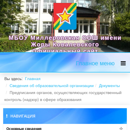
МБОУ Миллеровская СОШ имени
Жоры Ковалевского
Официальный сайт
Главное меню
Вы здесь:
Главная
Сведения об образовательной организации
Документы
Предписания органов, осуществляющих государственный
контроль (надзор) в сфере образования
НАВИГАЦИЯ
Основные сведения