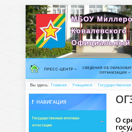
МБОУ Миллеро
Ковалевского
Официальный 
СВЕДЕНИЯ ОБ ОБРАЗОВА
ПРЕСС-ЦЕНТР
ОРГАНИЗАЦИИ
Вы здесь:
Главная
Учащимся
Государственная 
ОГ
НАВИГАЦИЯ
О ср
Государственная итоговая
госу
аттестация