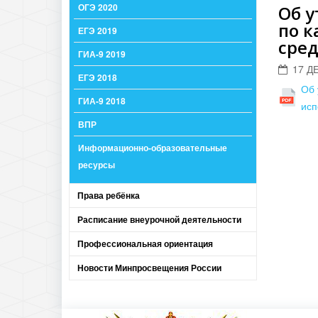
ОГЭ 2020
Об 
по к
ЕГЭ 2019
сред
ГИА-9 2019
17 Д
ЕГЭ 2018
Об 
ГИА-9 2018
исп
ВПР
Информационно-образовательные
ресурсы
Права ребёнка
Расписание внеурочной деятельности
Профессиональная ориентация
Новости Минпросвещения России