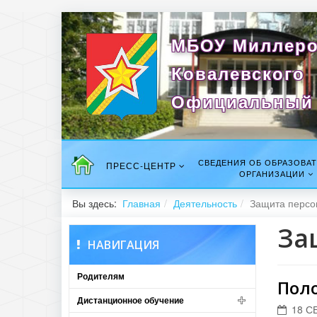
МБОУ Миллеро
Ковалевского
Официальный 
СВЕДЕНИЯ ОБ ОБРАЗОВА
ПРЕСС-ЦЕНТР
ОРГАНИЗАЦИИ
Вы здесь:
Главная
Деятельность
Защита персо
За
НАВИГАЦИЯ
Родителям
Пол
Дистанционное обучение
18 С