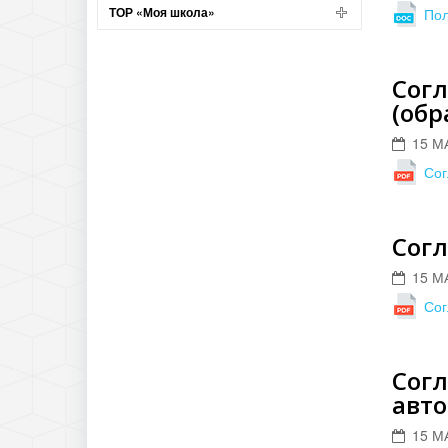
ТОР «Моя школа»
Пол
Согл
(обр
15 М
Сог
Согл
15 М
Сог
Согл
авт
15 М