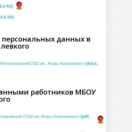
5.2 Кб)
33.6 Кб)
 персональных данных в
левкого
У МиллеровскойСОШ им. Жоры Ковалевкого
(docx,
данными работников МБОУ
ого
иллеровской СОШ им.Жоры Ковалевского
(pdf,