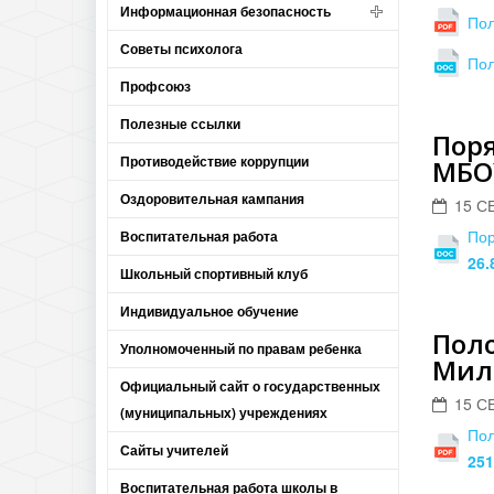
Информационная безопасность
Пол
Советы психолога
Пол
Профсоюз
Полезные ссылки
Пор
Противодействие коррупции
МБО
Оздоровительная кампания
15 С
Пор
Воспитательная работа
26.
Школьный спортивный клуб
Индивидуальное обучение
Пол
Уполномоченный по правам ребенка
Мил
Официальный сайт о государственных
15 С
(муниципальных) учреждениях
Пол
Сайты учителей
251
Воспитательная работа школы в