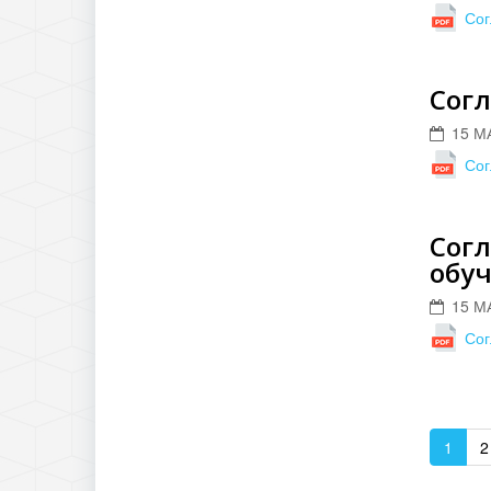
Сог
Согл
15 М
Сог
Сог
обу
15 М
Сог
1
2