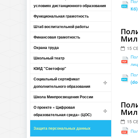
Пол
условиях дистанционного образования
Кб)
Функциональная грамотность
Штаб воспитательной работы
Пол
Мил
Финансовая грамотность
Охрана труда
15 С
Пол
Школьный театр
ли
ЮИД "Светофор"
Пол
Социальный сертификат
(do
дополнительного образования
Школа Минпросвещения России
Пол
О проекте « Цифровая
Мил
образовательная среда» (ЦОС)
15 С
Защита персональных данных
Пол