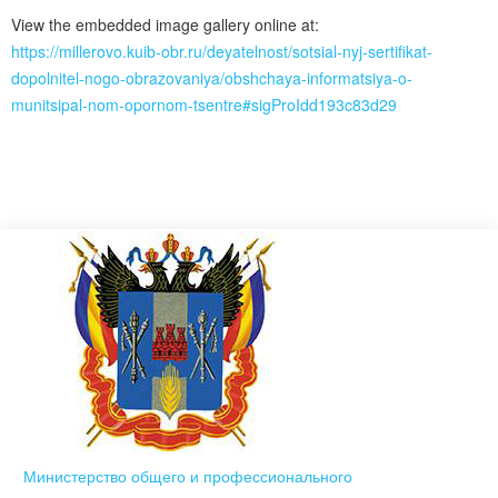
View the embedded image gallery online at:
https://millerovo.kuib-obr.ru/deyatelnost/sotsial-nyj-sertifikat-
dopolnitel-nogo-obrazovaniya/obshchaya-informatsiya-o-
munitsipal-nom-opornom-tsentre#sigProIdd193c83d29
Министерство общего и профессионального