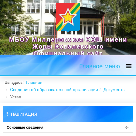
МБОУ Миллеровская СОШ имени
Жоры Ковалевского
Официальный сайт
Главное меню
Вы здесь:
Главная
Сведения об образовательной организации
Документы
Устав
НАВИГАЦИЯ
Основные сведения