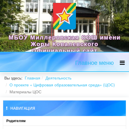
МБОУ Миллеровская СОШ имени
Жоры Ковалевского
Официальный сайт
Главное меню
Вы здесь:
Главная
Деятельность
О проекте « Цифровая образовательная среда» (ЦОС)
Материалы ЦОС
НАВИГАЦИЯ
Родителям