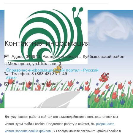
Контактная информация
Адрес: 346943, Ростовская область, Куйбышевский район,
с.Миллерово, ул.Школьная 3
Cправочно-информационный портал «Русский
Телефон: 8 (863 48) 33-1-49
язык»
E-mail: mil_school@mail.ru
Для улучшения работы сайта и его взаимодействия с пользователями мы
используем файлы cookie. Продолжая работу с сайтом, Вы
разрешаете
МБОУ Миллеровская СОШ имени Жоры Ковалевского © 2016-
использование cookie-файлов
. Вы всегда можете отключить файлы cookie в