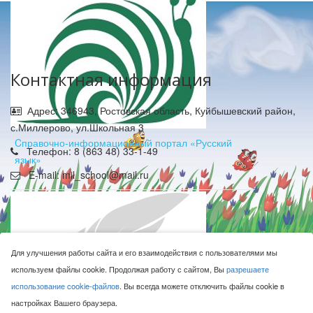
Контактная информация
Адрес: 346943, Ростовская область, Куйбышевский район,
с.Миллерово, ул.Школьная 3
Cправочно-информационный портал «Русский
Телефон: 8 (863 48) 33-1-49
язык»
E-mail: mil_school@mail.ru
Для улучшения работы сайта и его взаимодействия с пользователями мы
используем файлы cookie. Продолжая работу с сайтом, Вы
разрешаете
МБОУ Миллеровская СОШ имени Жоры Ковалевского © 2016-
использование cookie-файлов
. Вы всегда можете отключить файлы cookie в
2026
настройках Вашего браузера.
Сделано с ❤ в
ООО "Проводник"