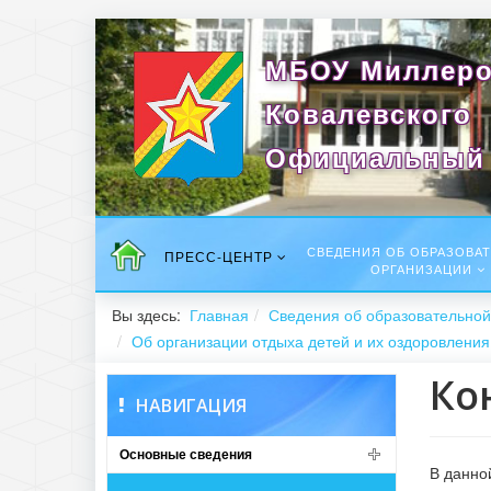
МБОУ Миллеро
Ковалевского
Официальный 
СВЕДЕНИЯ ОБ ОБРАЗОВА
ПРЕСС-ЦЕНТР
ОРГАНИЗАЦИИ
Вы здесь:
Главная
Сведения об образовательной
Об организации отдыха детей и их оздоровления
Ко
НАВИГАЦИЯ
Основные сведения
В данно