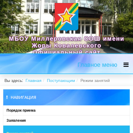
МБОУ Миллеровская СОШ имени
Жоры Ковалевского
Официальный сайт
Главное меню
Вы здесь:
Главная
Поступающим
Режим занятий
НАВИГАЦИЯ
Порядок приема
Заявления