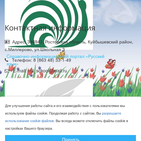
Контактная информация
Адрес: 346943, Ростовская область, Куйбышевский район,
с.Миллерово, ул.Школьная 3
Cправочно-информационный портал «Русский
Телефон: 8 (863 48) 33-1-49
язык»
E-mail: mil_school@mail.ru
Для улучшения работы сайта и его взаимодействия с пользователями мы
используем файлы cookie. Продолжая работу с сайтом, Вы
разрешаете
МБОУ Миллеровская СОШ имени Жоры Ковалевского © 2016-
использование cookie-файлов
. Вы всегда можете отключить файлы cookie в
2026
настройках Вашего браузера.
Сделано с ❤ в
ООО "Проводник"
Принять