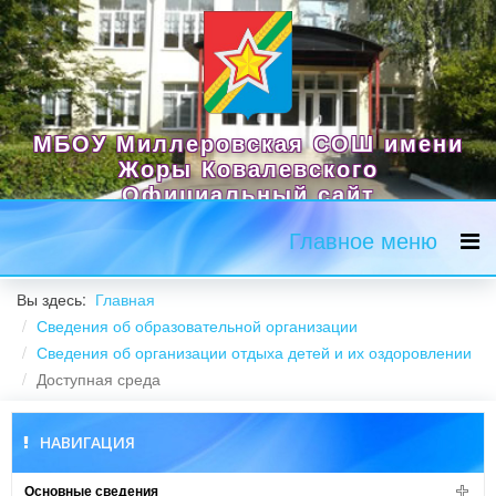
МБОУ Миллеровская СОШ имени
Жоры Ковалевского
Официальный сайт
Главное меню
Вы здесь:
Главная
Сведения об образовательной организации
Сведения об организации отдыха детей и их оздоровлении
Доступная среда
НАВИГАЦИЯ
Основные сведения