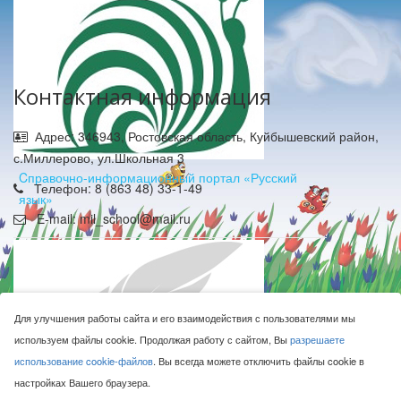
Контактная информация
Адрес: 346943, Ростовская область, Куйбышевский район,
с.Миллерово, ул.Школьная 3
Cправочно-информационный портал «Русский
Телефон: 8 (863 48) 33-1-49
язык»
E-mail: mil_school@mail.ru
Для улучшения работы сайта и его взаимодействия с пользователями мы
используем файлы cookie. Продолжая работу с сайтом, Вы
разрешаете
МБОУ Миллеровская СОШ имени Жоры Ковалевского © 2016-
использование cookie-файлов
. Вы всегда можете отключить файлы cookie в
2026
настройках Вашего браузера.
Сделано с ❤ в
ООО "Проводник"