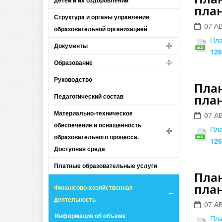
детей и их оздоровлении
план
Структура и органы управления
07 А
образовательной организацией
Пла
Документы
126
Образование
Руководство
План
Педагогический состав
план
Материально-техническое
07 А
обеспечение и оснащенность
Пла
образовательного процесса.
126
Доступная среда
Платные образовательные услуги
План
план
Финансово-хозяйственная
деятельность
07 А
Информация об объеме
Пла