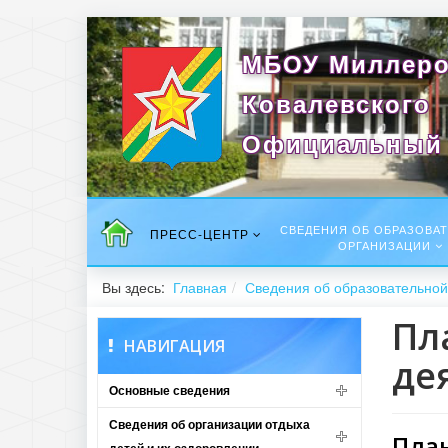
МБОУ Миллеро
Ковалевского
Официальный 
СВЕДЕНИЯ ОБ ОБРАЗОВА
ПРЕСС-ЦЕНТР
ОРГАНИЗАЦИИ
Вы здесь:
Главная
Сведения об образовательной
Пл
НАВИГАЦИЯ
де
Основные сведения
Сведения об организации отдыха
План