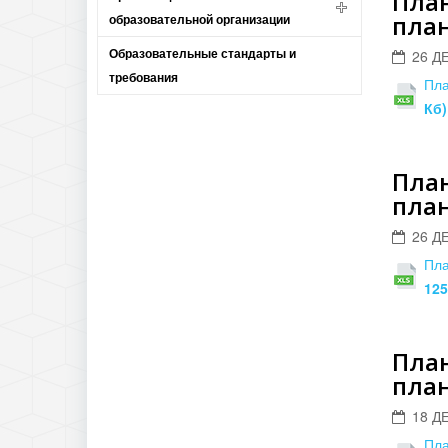
План
план
образовательной организации
Образовательные стандарты и
26 Д
требования
Пла
Кб)
План
план
26 Д
Пла
125
План
план
18 Д
Пла