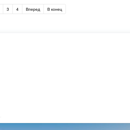
3
4
Вперед
В конец