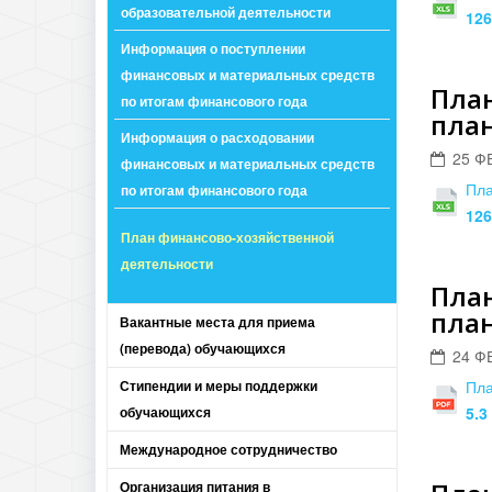
образовательной деятельности
126
Информация о поступлении
финансовых и материальных средств
План
по итогам финансового года
план
Информация о расходовании
25 Ф
финансовых и материальных средств
Пла
по итогам финансового года
126
План финансово-хозяйственной
деятельности
План
план
Вакантные места для приема
(перевода) обучающихся
24 Ф
Стипендии и меры поддержки
Пла
обучающихся
5.3
Международное сотрудничество
Организация питания в