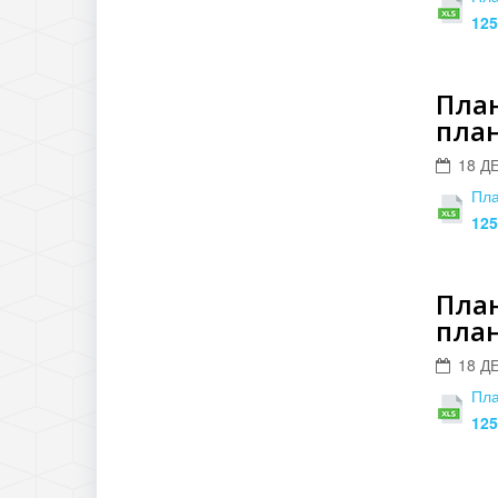
125
План
план
18 Д
Пла
125
План
план
18 Д
Пла
125