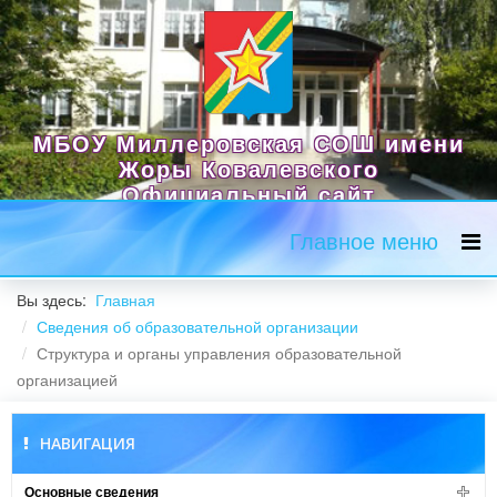
МБОУ Миллеровская СОШ имени
Жоры Ковалевского
Официальный сайт
Главное меню
Вы здесь:
Главная
Сведения об образовательной организации
Структура и органы управления образовательной
организацией
НАВИГАЦИЯ
Основные сведения