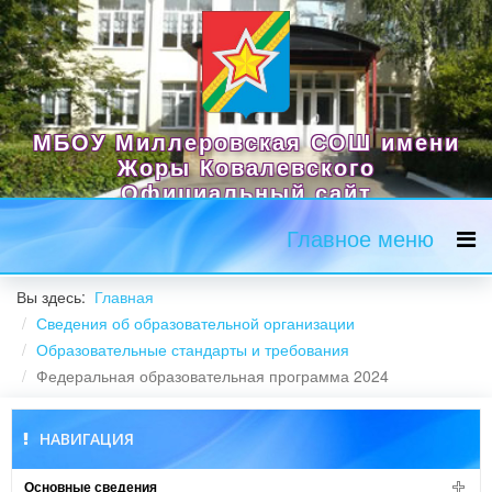
МБОУ Миллеровская СОШ имени
Жоры Ковалевского
Официальный сайт
Главное меню
Вы здесь:
Главная
Сведения об образовательной организации
Образовательные стандарты и требования
Федеральная образовательная программа 2024
НАВИГАЦИЯ
Основные сведения